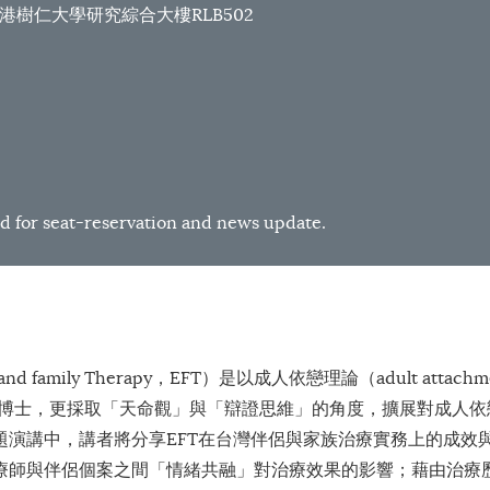
KSYU 香港樹仁大學研究綜合大樓RLB502
d for seat-reservation and news update.
nd family Therapy，EFT）是以成人依戀理論（adult attachm
博士，更採取「天命觀」與「辯證思維」的角度，擴展對成人依
演講中，講者將分享EFT在台灣伴侶與家族治療實務上的成效
療師與伴侶個案之間「情緒共融」對治療效果的影響；藉由治療