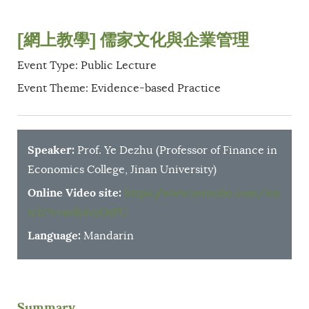
[網上教學] 儒家文化與企業管理
Event Type: Public Lecture
Event Theme: Evidence-based Practice
Speaker:
Prof. Ye Dezhu (Professor of Finance in
Economics College, Jinan University)
Online Video site:
https://www.youtube.com/wa
tch?v=avlk4vzOtPU
Language:
Mandarin
Summary